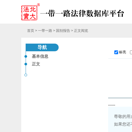
首页
>
一带一路
>
国别报告
>
正文阅览
导航
标亮
基本信息
正文
......
尊敬的用
如果您还