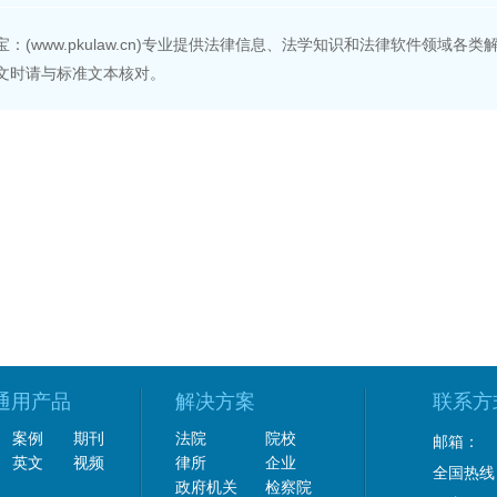
法宝：(www.pkulaw.cn)专业提供法律信息、法学知识和法律软件领
文时请与标准文本核对。
通用产品
解决方案
联系方
案例
期刊
法院
院校
邮箱：
英文
视频
律所
企业
全国热线
政府机关
检察院