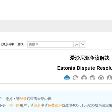
聚焦命中
查找：
爱沙尼亚争议解决
Estonia Dispute Resol
户，您好：请
登录
后查看全部内容；
不是
一带一路
用户，请
注册
申请
免费试用
或致电400-810-8266成为法